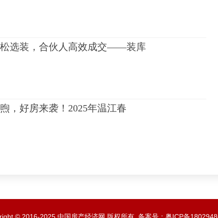
松选装，合伙人高效成交——装库
煦，好房来袭！2025年温江春
yright © 2016-2025 中国房产经济网 版权所有 备案号：粤ICP备1802948