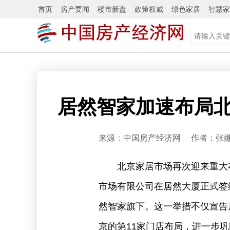
首页
房产要闻
楼市新盘
政策权威
绿色家居
智慧家
居然智家加速布局
来源：中国房产经济网 作者：张娜 发
北京家居市场再次迎来重大布
市场有限公司在居然大厦正式签
然智家旗下。这一举措不仅宣告
京的第11家门店布局，进一步