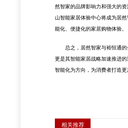
然智家的品牌影响力和强大的资
山智能家居体验中心将成为居然
能化、便捷化的家居购物体验。
总之，居然智家与裕恒通的合
更是其智能家居战略加速推进的
智能化为方向，为消费者打造更
相关推荐