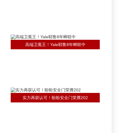
​高端卫冕王！Yale耶鲁8年蝉联中
​实力再获认可！盼盼安全门荣膺202