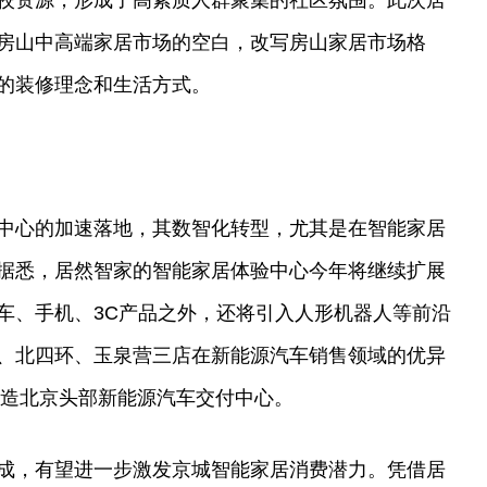
校资源，形成了高素质人群聚集的社区氛围。此次居
房山中高端家居市场的空白，改写房山家居市场格
的装修理念和生活方式。
心的加速落地，其数智化转型，尤其是在智能家居
据悉，居然智家的智能家居体验中心今年将继续扩展
车、手机、3C产品之外，还将引入人形机器人等前沿
、北四环、玉泉营三店在新能源汽车销售领域的优异
打造北京头部新能源汽车交付中心。
，有望进一步激发京城智能家居消费潜力。凭借居