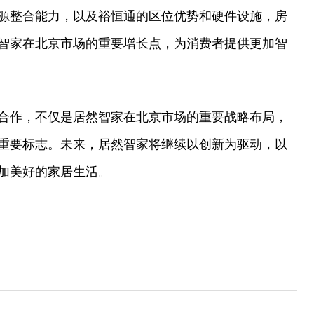
源整合能力，以及裕恒通的区位优势和硬件设施，房
智家在北京市场的重要增长点，为消费者提供更加智
作，不仅是居然智家在北京市场的重要战略布局，
重要标志。未来，居然智家将继续以创新为驱动，以
加美好的家居生活。