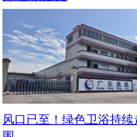
风口已至！绿色卫浴持续
围